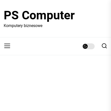
Skip
to
PS Computer
the
content
Komputery biznesowe
22 MAJA 2026
ANIELA