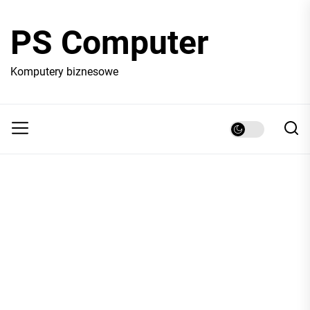
Skip
to
PS Computer
the
content
Komputery biznesowe
14 STYCZNIA 2025